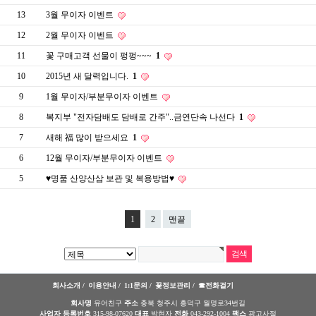
13
3월 무이자 이벤트
12
2월 무이자 이벤트
11
꽃 구매고객 선물이 펑펑~~~
1
10
2015년 새 달력입니다.
1
9
1월 무이자/부분무이자 이벤트
8
복지부 "전자담배도 담배로 간주"..금연단속 나선다
1
7
새해 福 많이 받으세요
1
6
12월 무이자/부분무이자 이벤트
5
♥명품 산양산삼 보관 및 복용방법♥
1
2
맨끝
회사소개 /
이용안내 /
1:1문의 /
꽃정보관리 /
☎전화걸기
회사명
유어친구
주소
충북 청주시 흥덕구 월명로34번길
사업자 등록번호
315-98-07620
대표
박현자
전화
043-292-1004
팩스
광고사절