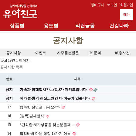
장바구니
로그인
회원가입
메뉴
상품별
용도별
적립금몰
건강나라
공지사항
공지사항
이벤트
자주묻는질문
1:1문의
배송사진
Total 19건
1 페이지
공지사항 목록
번호
제목
공지
가족과 함께할시간...SOD가 지켜드립니다.
공지
저가 화환의 진실....싼건 다 이유가 있습니다
17
행복한 설명절 되세요^*^
16
[필독]결제방식
15
3단화환 저가상품을 찾는분들께....
14
알리바바 마윈 회장 18가지 어록