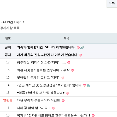
목록
Total 19건
1 페이지
공지사항 목록
번호
제목
공지
가족과 함께할시간...SOD가 지켜드립니다.
공지
저가 화환의 진실....싼건 다 이유가 있습니다
17
청주경찰, 장례식장 화환 '재탕' ……
16
화환 새꽃을사용하는 인증제마크 부착
15
꽃배달의 문제점 그리고 "재탕"
14
2년근 새싹삼 및 산양산삼을 "특가판매" 합니다
13
♥명품 산양산삼 보관 및 복용방법♥
열람중
12월 무이자/부분무이자 이벤트
11
새해 福 많이 받으세요
1
10
복지부 "전자담배도 담배로 간주"..금연단속 나선다
1