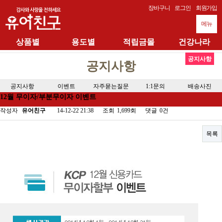
장바구니
로그인
회원가입
메뉴
상품별
용도별
적립금몰
건강나라
공지사항
공지사항
공지사항
이벤트
자주묻는질문
1:1문의
배송사진
12월 무이자/부분무이자 이벤트
작성자
유어친구
14-12-22 21:38
조회
1,699회
댓글
0건
목록