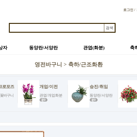
로그인 /
상자
동양란/서양란
관엽(화분)
축
영전바구니 > 축하/근조화환
프로포즈
개업/이전
승진/취임
/꽃바구니
관엽/개업화분
동양란/서양란