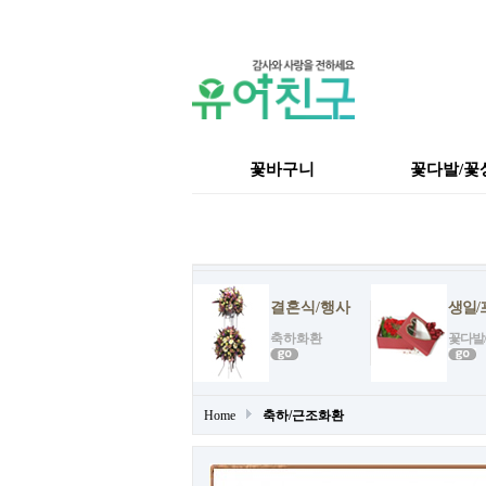
꽃바구니
꽃다발/꽃
결혼식/행사
생일/
축하화환
꽃다발
Home
축하/근조화환