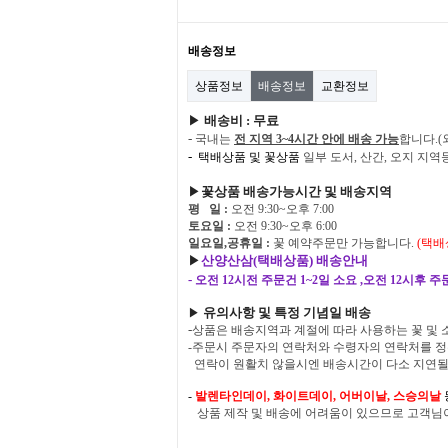
배송정보
상품정보
배송정보
교환정보
▶
배송비 : 무료
-
국내는
전 지역 3~4시간 안에 배송 가능
합니다.(
-
택배상품 및 꽃상품
일부 도서, 산간, 오지 지
▶
꽃상품 배송가능시간​ 및 배송지역
평 일 :
오전 9:30~오후 7:00
토요일 :
오전 9:30~오후 6:00
일요일,공휴일 :
꽃 예약주문만 가능합니다
.
(택
▶
산양산삼(택배상품) 배송안내
-
오전 12시전 주문건 1~2일 소요 ,
오전 12시후 주문
유의사항 및
특정 기념일 배송
▶
-
상품은 배송지역과 계절에 따라 사용하는 꽃 및 
-
주문시 주문자의 연락처와 수령자의 연락처를 정
연락이 원활치 않을시엔 배송시간이 다소 지연될 
-
발렌타인데이, 화이트데이, 어버이날, 스승의날
상품 제작 및 배송에 어려움이 있으므로 고객님