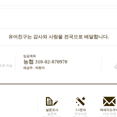
유어친구는 감사와 사랑을 전국으로 배달합니다.
입금계좌
농협 310-02-070970
조회 하실
예금주 : 박현자
설문조사
1:1문의
메세지도우
설문에
무엇이든
카드,리본