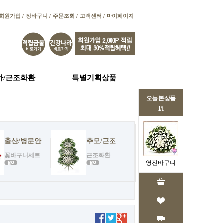
회원가입 /
장바구니 /
주문조회 /
고객센터 /
마이페이지
하/근조화환
특별기획상품
오늘 본 상품
1/1
출산/병문안
추모/근조
꽃바구니세트
근조화환
영전바구니