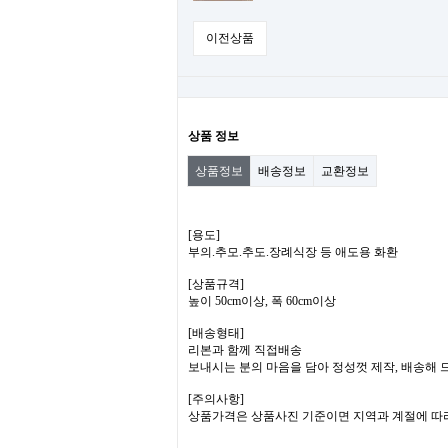
이전상품
상품 정보
상품정보
배송정보
교환정보
[용도]
부의.추모.추도.장례식장 등 애도용 화환
[상품규격]
높이 50cm이상, 폭 60cm이상
[배송형태]
리본과 함께 직접배송
보내시는 분의 마음을 담아 정성껏 제작, 배송해
[주의사항]
상품가격은 상품사진 기준이면 지역과 계절에 따라