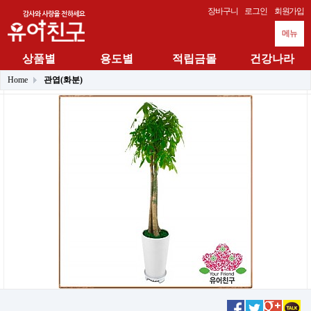
장바구니
로그인
회원가입
메뉴
상품별
용도별
적립금몰
건강나라
Home
관엽(화분)